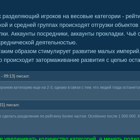
разделяющий игроков на весовые категории - рейтин
кой и средней группах происходят отгрузки объекто
елки. Аккаунты посредники, аккаунты прокладки. Чьё
реднической деятельностью.
аким образом стимулирует развитие малых империй
о происходит затормаживание развития с целью остат
- 09:13) писал:
рхнюю категорию еще на 2-3, однако в связи с тем, что людей тогда останетс
21) писал:
 сделать разделение по рейтингу более частое. Особенно после 1 000 000. 
е увеличивать количество категорий, а менять подх