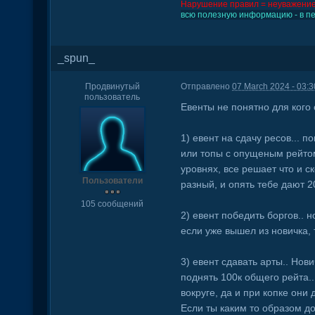
Нарушение правил = неуважение
всю полезную информацию - в пер
_spun_
Продвинутый
Отправлено
07 March 2024 - 03:3
пользователь
Евенты не понятно для кого
1) евент на сдачу ресов... 
или топы с опущеным рейтом
уровнях, все решает что и ск
Пользователи
разный, и опять тебе дают 2
105 сообщений
2) евент победить боргов.. 
если уже вышел из новичка, 
3) евент сдавать арты.. Нови
поднять 100к общего рейта..
вокруге, да и при копке они
Если ты каким то образом до