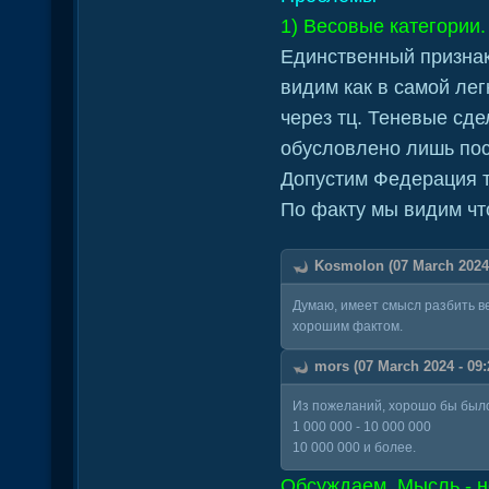
1) Весовые категории.
Единственный признак 
видим как в самой лег
через тц. Теневые сд
обусловлено лишь пос
Допустим Федерация т
По факту мы видим чт
Kosmolon (07 March 2024 
Думаю, имеет смысл разбить ве
хорошим фактом.
mors (07 March 2024 - 09:
Из пожеланий, хорошо бы было
1 000 000 - 10 000 000
10 000 000 и более.
Обсуждаем. Мысль - н