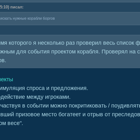
5:10) писал:
 искать нужные корабли боргов
я которого я несколько раз проверил весь список фл
ужным для события проектом корабля. Проверял на с
ов.
пекты
тимуляция спроса и предложения.
действие между игроками.
аствуя в событии можно покритиковать / поудивлять
явший призовое место богатеет и отрыв от преследов
ом весе".