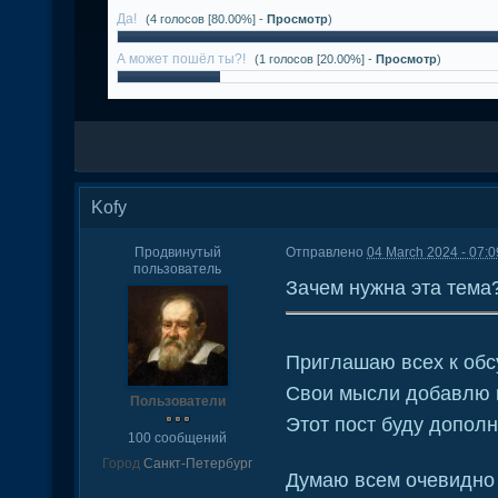
Да!
(4 голосов [80.00%] -
Просмотр
)
А может пошёл ты?!
(1 голосов [20.00%] -
Просмотр
)
Kofy
Продвинутый
Отправлено
04 March 2024 - 07:0
пользователь
Зачем нужна эта тема?
Приглашаю всех к об
Свои мысли добавлю 
Пользователи
Этот пост буду дополн
100 сообщений
Город
Санкт-Петербург
Думаю всем очевидно 