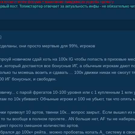
 к посетителям форума = нанесение имиджевого ущерба проекту
вый пост. Топикстартер отвечает за актуальность инфы - не обязательно чит
0
 сделаны, они просто мертвые для 99%, игроков
попроуй новичком сдай хоть на 100к IG чтобы попасть в призовые ме
..который достаются все бонусные ИГ, а обычным игрокам дают по
олько ты можешь возить и сдавать ... 100к движки никак не смогут т
00 ИГ бонусных, и свободен.
новичку... с парой фрегатов 10-100 уровня или с 1 купленным 1 млн 
там по 10к убивают. Обчыные игроки и 100 не убьют, так что опять
чки привезут 10 артов, твинки 10к... вопрос закрыт.. Если вышел из
 то ты вообще в полном пролете.. AN больше нет, AF ты не набереь
 дают просто смешное количество артов.
брался до 100к+ рейта.. можно пробовтаь копать A_ систему в своем