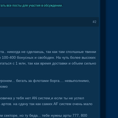
ать все посты для участия в обсуждении.
#2
ста.. никогда не сделаешь, так как там сполшные твинки
 100-400 бонусных и свободен. На чуть более высоких
ягаться с 1 млн, так как время доставки и объем сильно
уронем... бегать за флотами борга.... невыполнимо,
 момо
 новичка у тебя нет AN систем,и если ты не успел
 артов. на сдачу так как самих AF систем очень мало
 секторе, но ту беда... тебе нужны арты 777, 800