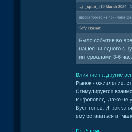
_spun_ (10 March 2024 - 1
игроки просто не понимают где
Kofy сказал:
Было событие во врем
нашел ни одного с н
интервалами 3-6 час
Влияние на другие ас
Рынок - оживление, с
Стимулируется взаимо
Инфоповод. Даже не уч
Буст топов. Игрок зан
ему оставаться в "мал
Проблемы