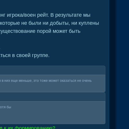
г игрока/воен рейт. В результате мы
в которые не были ни добыты, ни куплены
 существование порой может быть
.
ься в своей группе.
я в них еще меньше, это тоже может оказаться не очень
Хотя бы
од к их формированию?