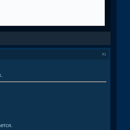
#1
х.
ется.