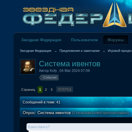
Звездная Федерация
Пользователи
Форумы
Звездная Федерация
→
Предложения и замечания
→
Игровой процес
Система ивентов
Автор
Kofy
,
04 Mar 2024 07:09
События
ВПЕРЕД
Страниц
1
2
3
Сообщений в теме: 41
Опрос: Система ивентов
(5 пользователей проголосовало)
Кава-банга?