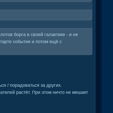
отов борга в своей галактике - и не
тарте события и потом ещё с
ся / порадоваться за других.
ателей растёт. При этом ничто не мешает