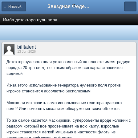
Звездная Федерация
← Игровой процесс
Имба детектора нуль поля
billtalent
13 Jun 2026
Детектор нулевого поля установленный на планете имеет радиус
порядка 20 трл св л, т.е. таким образом вся карта становится
видимой
Из-за этого использование генератора нулевого поля против
игроков становится абсолютно бесполезным
Можно ли исключить само использование генетора нулевого
поля? Или поменять механизм обнаружения таких объектов
То же самое касается маскировки, суперобъекты вроде колоний с
радаром который все просвечивает на всю карту, взрослые
игроки становятся лёгкой мишенью в частности флоты из
археологов и добывающих флотов