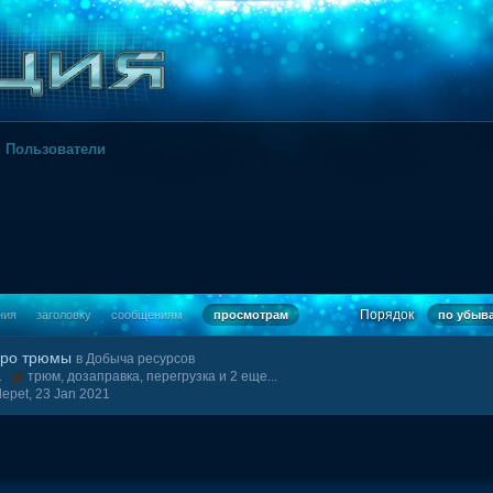
Пользователи
Порядок
ния
заголовку
сообщениям
просмотрам
по убыва
про трюмы
в
Добыча ресурсов
21
трюм
,
дозаправка
,
перегрузка
и 2 еще...
epet,
23 Jan 2021