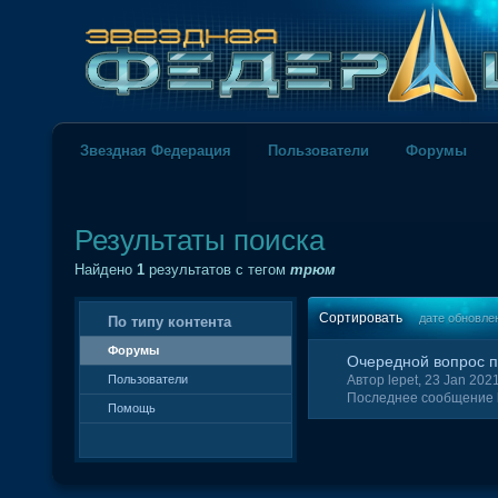
Звездная Федерация
Пользователи
Форумы
Результаты поиска
Найдено
1
результатов с тегом
трюм
Сортировать
дате обновле
По типу контента
Форумы
Очередной вопрос 
Пользователи
Автор lepet, 23 Jan 20
Последнее сообщение l
Помощь