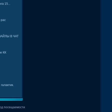
га 15...
 рас
АЙЛЫ В ЧАТ
е КК
галактик.
рд посещаемости