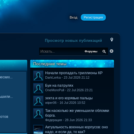
Вход
Регистрация
Просмотр новых публикаций
Форумы
Последние темы
Начали пропадать триллионы КР
ских...
DarkLerka - 23 Jul 2026 21:12
Буи на патрулях
OneMorePull - 22 Jul 2026 23:21
ьшили...
зекта и его корявые пальцы
wiper06 - 16 Jul 2026 10:52
Так насколько же уменьшили обломки
борга.
отов
Федерация - 28 Jun 2026 21:33
Актуальность военных корпусов: оно
надо, и если да, то как?