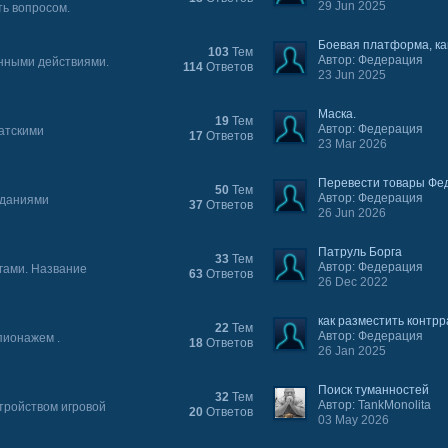
29 Jun 2025
ь вопросом.
Боевая платформа, как
103
Тем
Автор: Федерация
енными действиями.
114
Ответов
23 Jun 2025
Маска.
19
Тем
Автор: Федерация
атскими
17
Ответов
23 Mar 2026
Перевести товары Фе
50
Тем
Автор: Федерация
аданиями
37
Ответов
26 Jun 2026
Патруль Борга
33
Тем
Автор: Федерация
гами. Название
63
Ответов
26 Dec 2022
как разместить контрра
22
Тем
Автор: Федерация
пионажем .
18
Ответов
26 Jan 2025
Поиск туманностей
32
Тем
Автор: TankMonolita
стройством игровой
20
Ответов
03 May 2026