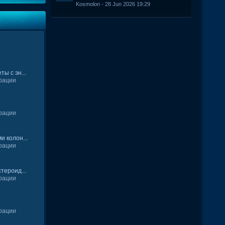
Kosmolon - 28 Jun 2026 19:29
ы с эн...
рации
рации
 колон...
рации
тероид...
рации
рации