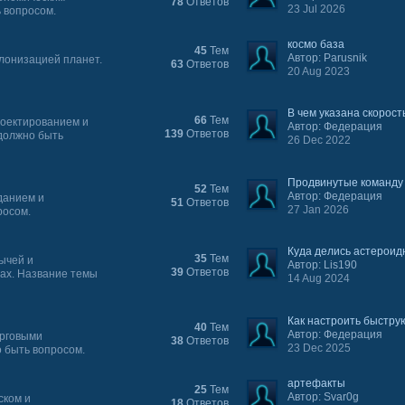
78
Ответов
23 Jul 2026
 вопросом.
космо база
45
Тем
Автор: Parusnik
олонизацией планет.
63
Ответов
20 Aug 2023
В чем указана скорость
66
Тем
роектированием и
Автор: Федерация
139
Ответов
 должно быть
26 Dec 2022
Продвинутые команду ф
52
Тем
Автор: Федерация
данием и
51
Ответов
27 Jan 2026
росом.
Куда делись астероид
35
Тем
ычей и
Автор: Lis190
39
Ответов
тах. Название темы
14 Aug 2024
Как настроить быструю
40
Тем
Автор: Федерация
орговыми
38
Ответов
23 Dec 2025
 быть вопросом.
артефакты
25
Тем
Автор: Svar0g
ском и
18
Ответов