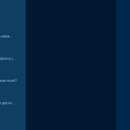
 кора...
лоту (...
ные поля?
 доста...