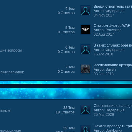
Время строительства 
4
Тем
Автор: Федерация
0
Ответов
04 Nov 2017
Отстрел флотов WAR. 
5
Тем
Автор: Prozektor
0
Ответов
02 Aug 2017
В каких случаях борг по
6
Тем
Автор: Федерация
ющие вопросы
0
Ответов
15 Apr 2018
Исследование артефа
2
Тем
Автор: Saven
0
Ответов
ских раскопок
03 Jan 2018
Оповещение о нападе
33
Тем
Автор: Федерация
гровым
18
Ответов
25 Mar 2026
Начали пропадать тр
59
Тем
Автор: DarkLerka
кономическим