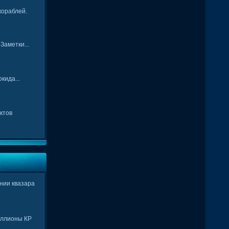
кораблей.
Заметки...
кида...
ктов
нии квазара
иллионы КР