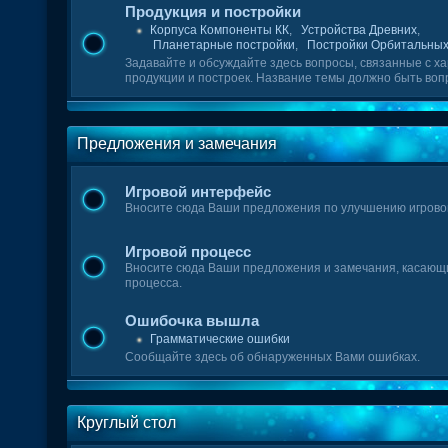
Продукция и постройки
Корпуса Компоненты КК
,
Устройства Древних
,
Планетарные постройки
,
Постройки Орбитальных
Задавайте и обсуждайте здесь вопросы, связанные с х
продукции и построек. Название темы должно быть воп
Предложения и замечания
Игровой интерфейс
Вносите сюда Ваши предложения по улучшению игрово
Игровой процесс
Вносите сюда Ваши предложения и замечания, касающи
процесса.
Ошибочка вышла
Грамматические ошибки
Сообщайте здесь об обнаруженных Вами ошибках.
Круглый стол