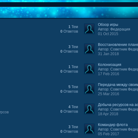
Обзор игры
1
Тем
Автор: Федерация
0
Ответов
01 Oct 2015
Восстановление планет
3
Тем
Автор: Советник Феде
0
Ответов
31 Jan 2018
Колонизация
1
Тем
Автор: Советник Феде
0
Ответов
17 Feb 2016
Передача между своими
5
Тем
Автор: Советник Феде
0
Ответов
25 Mar 2016
Добыча ресурсов на ас
4
Тем
Автор: Советник Феде
0
Ответов
урсов
18 Apr 2018
Командир флота
3
Тем
Автор: Советник Феде
0
Ответов
05 Feb 2017