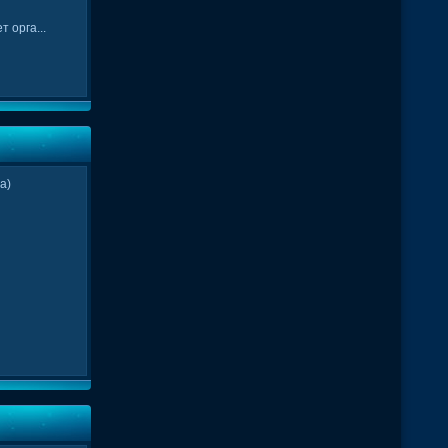
 орга...
а)