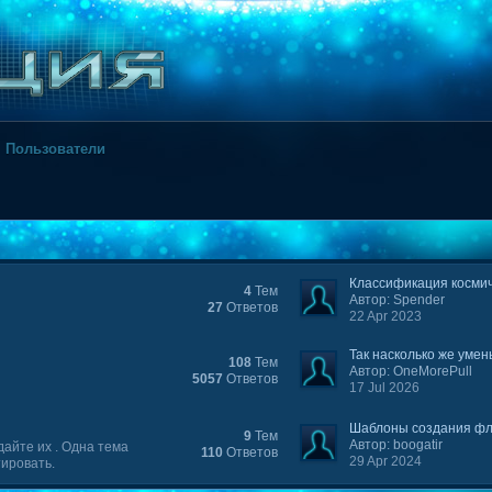
Пользователи
Классификация космиче
4
Тем
Автор: Spender
27
Ответов
22 Apr 2023
Так насколько же умен
108
Тем
Автор: OneMorePull
5057
Ответов
17 Jul 2026
Шаблоны создания фл
9
Тем
Автор: boogatir
айте их . Одна тема
110
Ответов
29 Apr 2024
тировать.