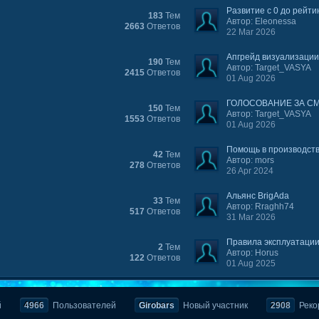
Развитие с 0 до рейтин
183
Тем
Автор: Eleonessa
2663
Ответов
22 Mar 2026
Апгрейд визуализации
190
Тем
Автор: Target_VASYA
2415
Ответов
01 Aug 2026
ГОЛОСОВАНИЕ ЗА СМ
150
Тем
Автор: Target_VASYA
1553
Ответов
01 Aug 2026
Помощь в производств
42
Тем
Автор: mors
278
Ответов
26 Apr 2024
Альянс BrigAda
33
Тем
Автор: Rraghh74
517
Ответов
31 Mar 2026
Правила эксплуатации 
2
Тем
Автор: Horus
122
Ответов
01 Aug 2025
й
4966
Пользователей
Girobars
Новый участник
2908
Реко