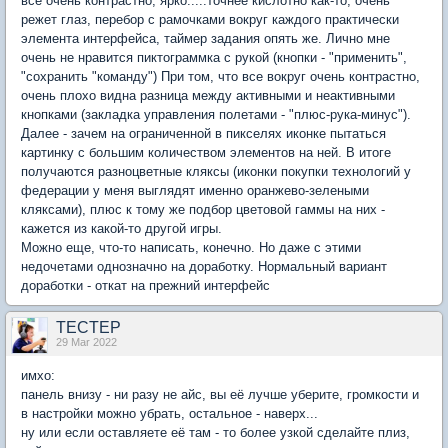
все очень контрастно, ярко.....точнее кислотно как-то, очень
режет глаз, перебор с рамочками вокруг каждого практически
элемента интерфейса, таймер задания опять же. Лично мне
очень не нравится пиктограммка с рукой (кнопки - "применить",
"сохранить "команду") При том, что все вокруг очень контрастно,
очень плохо видна разница между активными и неактивными
кнопками (закладка управления полетами - "плюс-рука-минус").
Далее - зачем на ограниченной в пикселях иконке пытаться
картинку с большим количеством элементов на ней. В итоге
получаются разноцветные кляксы (иконки покупки технологий у
федерации у меня выглядят именно оранжево-зелеными
кляксами), плюс к тому же подбор цветовой гаммы на них -
кажется из какой-то другой игры.
Можно еще, что-то написать, конечно. Но даже с этими
недочетами однозначно на доработку. Нормальный вариант
доработки - откат на прежний интерфейс
TECTEP
29 Mar 2022
имхо:
панель внизу - ни разу не айс, вы её лучше уберите, громкости и
в настройки можно убрать, остальное - наверх...
ну или если оставляете её там - то более узкой сделайте плиз,