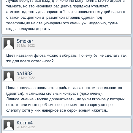
Лучше вернуть все взад )) я конечно могу понять кто-то играет в
темноте, но это неоновая расцветка порядком утомляет.
а может сделать два варианта ? как я понимаю текущий вариант
с такой расцветкой и разметкой страниц сделан под
телефоны,но на стационарном это очень уж неудобно, туды-
сюды ползуном дергать
Smoker
28 Mar 2022
Цвет названия флота можно выбирать. Почему бы не сделать так
же для всего остального?
aa1982
28 Mar 2022
После получаса появляется рябь в глазах потом расплывается
(двоится), и слишком сильный контраст (ярко очень).
Личное мнение - нужно дорабатывать, не учли игроков у которых
есть те или иные проблемы со зрением, не говоря уже про
слепоту хотя у них наверное все серо-черным кажется...
Kocmi4
28 Mar 2022