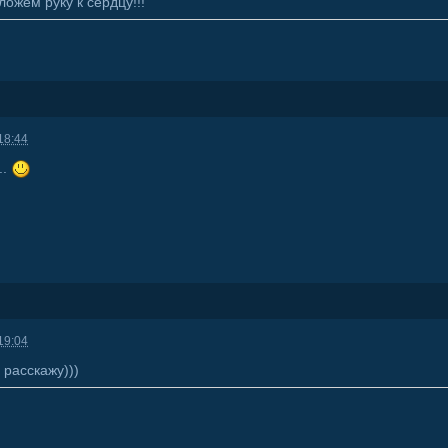
ожем руку к сердцу!!!
18:44
..
19:04
 расскажу)))