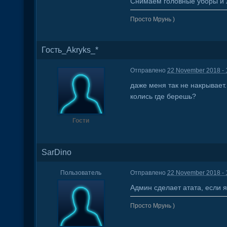
Снимаем головные уборы и л
Просто Мрунь )
Гость_Akryks_*
Отправлено
22 November 2018 - 
даже меня так не накрывает.
колись где берешь?
Гости
SarDino
Пользователь
Отправлено
22 November 2018 - 
Админ сделает атата, если я
Просто Мрунь )