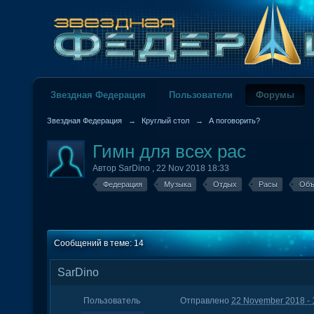
Звездная Федерация
Пользователи
Форумы
Звездная Федерация
→
Круглый стол
→
А поговорить?
Гимн для всех рас
Автор
SarDino
,
22 Nov 2018 18:33
Федерация
Музыка
Отдых
Расы
Объ
Сообщений в теме: 14
SarDino
Пользователь
Отправлено
22 November 2018 - 