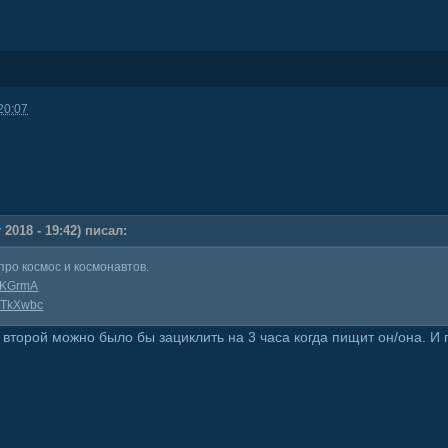
20:07
2018 - 19:42) писал:
про космос и космонавтов.
zLKGrmA
doTkXwbc
 второй можно было бы зациклить на 3 часа когда пищит он/она. И