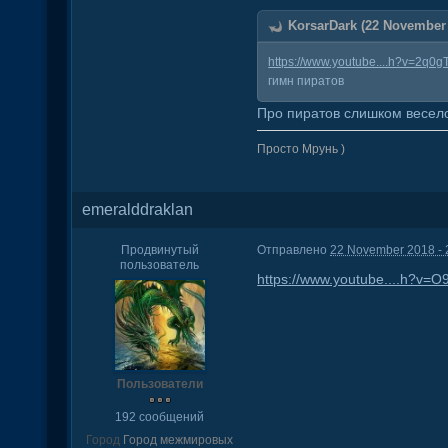
KorsarDark (22 November 
https://www.youtube....h?v=2q0g
гимн пиратов
Про пиратов слишком весело
Просто Мрунь )
emeralddraklan
Продвинутый
Отправлено
22 November 2018 - 
пользователь
https://www.youtube....h?v=
Пользователи
192 сообщений
Город
Город межмировых