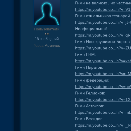
Гимн не великих , но честн
https://m.youtube.co...h?v=
Гимн отшельников технарей 
https://m.youtube.co...h?v=j
Неофициальный:
Пользователи
https://m.youtube.co...h?v=qI
18 сообщений
Гимн Несокрушимых Боргов:
Город
Мрунишь
https://m.youtube.co...h?v=
Гимн ГНМ:
https://m.youtube.co...h?v=
Гимн Пиратов:
https://m.youtube.co...h?v
Гимн федерации:
https://m.youtube.co...h?v
Гимн Гелионов:
https://m.youtube.co...h?v=
Гимн Астоксов:
https://m.youtube.co...h?v=mL
Гимн Велидов:
https://m.youtube.co...h?v=