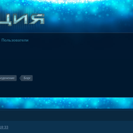
Пользователи
еденение
Борг
18:33