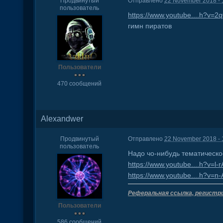
Продвинутый
Отправлено
22 November 2018 - 
пользователь
https://www.youtube....h?v=2
гимн пиратов
Пользователи
470 сообщений
Alexandwer
Продвинутый
Отправлено
22 November 2018 - 
пользователь
Надо чо-нибудь тематическо
https://www.youtube....h?v=l
https://www.youtube....h?v=
Реферальная ссылка, регистр
Пользователи
586 сообщений