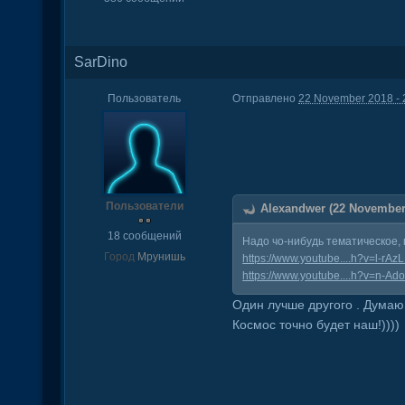
SarDino
Пользователь
Отправлено
22 November 2018 - 
Пользователи
Alexandwer (22 November 
18 сообщений
Надо чо-нибудь тематическое, 
Город
Мрунишь
https://www.youtube....h?v=l-rA
https://www.youtube....h?v=n-A
Один лучше другого . Думаю
Космос точно будет наш!))))