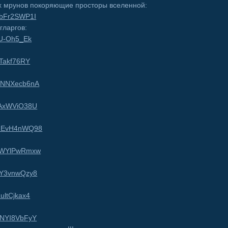
ых мрунов покоряющие просторы вселенной:
V1bFr2SWP1I
гларгов:
J-U-Oh5_Ek
-Takf76RY
ZUNNXecb6nA
xsAxWViO38U
=LMEvH4nWQ98
=ueWYlPwRmxw
1XY3vnwQzy8
ultCjkax4
_NNYI8VbFyY