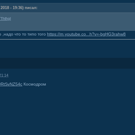
2018 - 19:36) писал:
TThthgI
 ,надо что то типо того
https://m.youtube.co...h?v=-bgHG3rahw8
21:14
O9RtSvNZ54c
Космодром