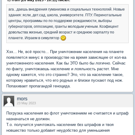
ага...даешь внедрения гуманизма и социальных технологий. Новые
здания: ясли, дет.сад, школа, университете. ПТУ. Перинотальные
центры, программы по по поддержке рождаемости, выборы
губернаторов, оппозицию, гранты молодым ученым. Коэфицент
довольства жизнью, средний возраст и среднюю зарпалту по
планете. Играем в симулятор
Хэх... Не, всё просто... При уничтожении населения на планете
появляется минус в производстве на время зависящее от кол-ва
уничтоженного населения. Как бы ЭТО было бы логично. Сейчас
по факту, уничтожаешь население и лояльность растет. Мне
одному кажется, что это странно? Это, что за население такое,
которому нравиться, что его родных и близки пускают под нож.
Попахивает пропагандой геноцида.
mors
23 May 2023
Погрузка населения во флот уничтожением не считается и штраф
назначаться не должен.
Т.о. получится уничтожать население без штрафов и твоя
новшество только добавит неудобство для уменьшения