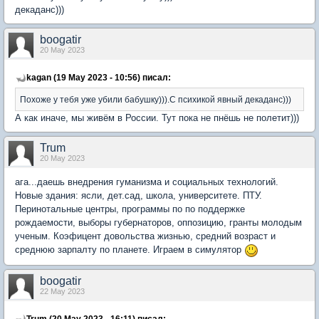
декаданс)))
boogatir
20 May 2023
kagan (19 May 2023 - 10:56) писал:
Похоже у тебя уже убили бабушку))).С психикой явный декаданс)))
А как иначе, мы живём в России. Тут пока не пнёшь не полетит)))
Trum
20 May 2023
ага...даешь внедрения гуманизма и социальных технологий.
Новые здания: ясли, дет.сад, школа, университете. ПТУ.
Перинотальные центры, программы по по поддержке
рождаемости, выборы губернаторов, оппозицию, гранты молодым
ученым. Коэфицент довольства жизнью, средний возраст и
среднюю зарпалту по планете. Играем в симулятор
boogatir
22 May 2023
Trum (20 May 2023 - 16:11) писал: