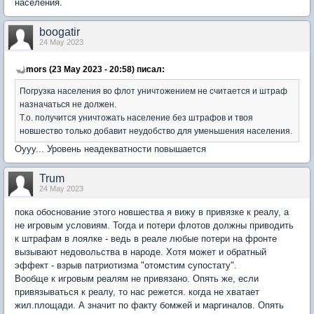
населения.
boogatir
24 May 2023
mors (23 May 2023 - 20:58) писал:
Погрузка населения во флот уничтожением не считается и штраф
назначаться не должен.
Т.о. получится уничтожать население без штрафов и твоя
новшество только добавит неудобство для уменьшения населения.
Оууу... Уровень неадекватности повышается
Trum
24 May 2023
пока обоснование этого новшества я вижу в привязке к реалу, а
не игровым условиям. Тогда и потери флотов должны приводить
к штрафам в лоялке - ведь в реале любые потери на фронте
вызывают недовольства в народе. Хотя может и обратный
эффект - взрыв патриотизма "отомстим супостату".
Вообще к игровым реалям не привязано. Опять же, если
привязываться к реалу, то нас режется. когда не хватает
жил.площади. А значит по факту бомжей и маргиналов. Опять