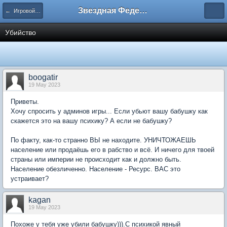
Звездная Федерация
← Игровой процесс
Убийство
boogatir
19 May 2023
Приветы.
Хочу спросить у админов игры... Если убьют вашу бабушку как
скажется это на вашу психику? А если не бабушку?
По факту, как-то странно ВЫ не находите. УНИЧТОЖАЕШЬ
население или продаёшь его в рабство и всё. И ничего для твоей
страны или империи не происходит как и должно быть.
Население обезличенно. Население - Ресурс. ВАС это
устраивает?
kagan
19 May 2023
Похоже у тебя уже убили бабушку))).С психикой явный