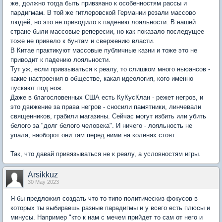
же, должно тогда быть привзяано к особенностям рассы и
пардигмам. В той же гитлеровской Германии резали массово
людей, но это не приводило к падению лояльности. В нашей
стране были массовые репересии, но как показало последущее
тоже не привело к бунтам и свержению власти.
В Китае практикуют массовые публичные казни и тоже это не
приводит к падению лояльности.
Тут уж, если привзываться к реалу, то слишком много ньюансов -
какие настроения в обществе, какая идеология, кого именно
пускают под нож.
Даже в благословенных США есть КуКусКлан - режет негров, и
это движение за права негров - сносили памятники, линчевали
священников, грабили магазины. Сейчас могут избить или убить
белого за "долг белого человека". И ничего - лояльность не
упала, наоборот они там перед ними на коленях стоят.
Так, что давай привязываться не к реалу, а условностям игры.
Arsikkuz
30 May 2023
Я бы предложил создать что то типо политическиз фокусов в
которых ты выбираешь разные парадигмы и у всего есть плюсы и
минусы. Например "кто к нам с мечем прийдет то сам от него и